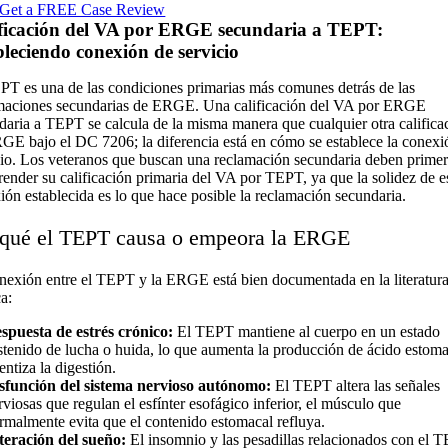
Get a FREE Case Review
ficación del VA por ERGE secundaria a TEPT:
bleciendo conexión de servicio
PT es una de las condiciones primarias más comunes detrás de las
maciones secundarias de ERGE. Una calificación del VA por ERGE
daria a TEPT se calcula de la misma manera que cualquier otra califica
GE bajo el DC 7206; la diferencia está en cómo se establece la conexi
cio. Los veteranos que buscan una reclamación secundaria deben prime
ender su calificación primaria del VA por TEPT, ya que la solidez de e
ión establecida es lo que hace posible la reclamación secundaria.
 qué el TEPT causa o empeora la ERGE
nexión entre el TEPT y la ERGE está bien documentada en la literatur
a:
spuesta de estrés crónico:
El TEPT mantiene al cuerpo en un estado
stenido de lucha o huida, lo que aumenta la producción de ácido estoma
lentiza la digestión.
sfunción del sistema nervioso autónomo:
El TEPT altera las señales
rviosas que regulan el esfínter esofágico inferior, el músculo que
rmalmente evita que el contenido estomacal refluya.
teración del sueño:
El insomnio y las pesadillas relacionados con el 