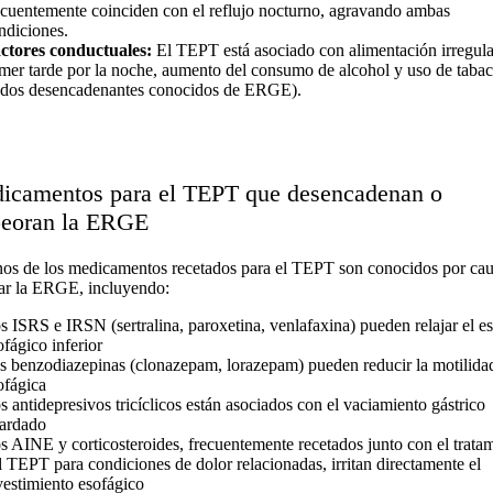
ecuentemente coinciden con el reflujo nocturno, agravando ambas
ndiciones.
ctores conductuales:
El TEPT está asociado con alimentación irregula
mer tarde por la noche, aumento del consumo de alcohol y uso de taba
odos desencadenantes conocidos de ERGE).
icamentos para el TEPT que desencadenan o
eoran la ERGE
os de los medicamentos recetados para el TEPT son conocidos por cau
ar la ERGE, incluyendo:
s ISRS e IRSN (sertralina, paroxetina, venlafaxina) pueden relajar el es
ofágico inferior
s benzodiazepinas (clonazepam, lorazepam) pueden reducir la motilida
ofágica
s antidepresivos tricíclicos están asociados con el vaciamiento gástrico
tardado
s AINE y corticosteroides, frecuentemente recetados junto con el trata
l TEPT para condiciones de dolor relacionadas, irritan directamente el
vestimiento esofágico