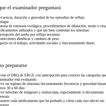
que el examinador preguntará
ecuencia, duración y gravedad de los episodios de reflujo
sfagia
storia de estenosis esofágica, procedimientos de dilatación, stents o ciru
dicamentos utilizados y qué tan bien controlan los síntomas
terrupción del sueño por reflujo nocturno
stricciones dietéticas y cambios de peso
pacto en el trabajo, actividades sociales y funcionamiento diario
o prepararse
vise el DBQ de ERGE con anticipación para conocer las categorías qu
aminador está evaluando
eve un registro de síntomas documentando frecuencia y gravedad durant
nos 30 a 60 días
eve informes de imágenes y endoscopia, especialmente si documentan
tenosis
umere cada medicamento que ha probado y cómo cada uno afectó sus
ntomas