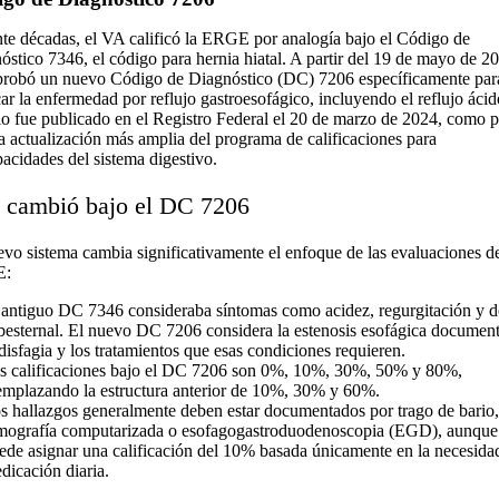
te décadas, el VA calificó la ERGE por analogía bajo el Código de
óstico 7346, el código para hernia hiatal. A partir del 19 de mayo de 20
robó un nuevo Código de Diagnóstico (DC) 7206 específicamente par
car la enfermedad por reflujo gastroesofágico, incluyendo el reflujo ácid
o fue publicado en el Registro Federal el 20 de marzo de 2024, como p
a actualización más amplia del programa de calificaciones para
pacidades del sistema digestivo.
 cambió bajo el DC 7206
evo sistema cambia significativamente el enfoque de las evaluaciones d
E:
 antiguo DC 7346 consideraba síntomas como acidez, regurgitación y d
besternal. El nuevo DC 7206 considera la estenosis esofágica documen
 disfagia y los tratamientos que esas condiciones requieren.
s calificaciones bajo el DC 7206 son 0%, 10%, 30%, 50% y 80%,
emplazando la estructura anterior de 10%, 30% y 60%.
s hallazgos generalmente deben estar documentados por trago de bario,
mografía computarizada o esofagogastroduodenoscopia (EGD), aunque
ede asignar una calificación del 10% basada únicamente en la necesida
dicación diaria.