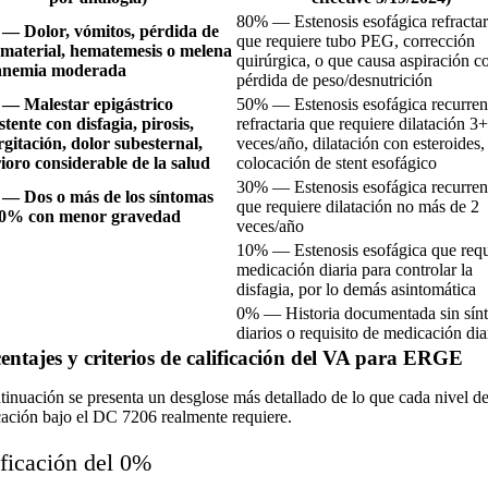
80% — Estenosis esofágica refractar
— Dolor, vómitos, pérdida de
que requiere tubo PEG, corrección
 material, hematemesis o melena
quirúrgica, o que causa aspiración c
anemia moderada
pérdida de peso/desnutrición
— Malestar epigástrico
50% — Estenosis esofágica recurren
stente con disfagia, pirosis,
refractaria que requiere dilatación 3+
gitación, dolor subesternal,
veces/año, dilatación con esteroides,
ioro considerable de la salud
colocación de stent esofágico
30% — Estenosis esofágica recurren
— Dos o más de los síntomas
que requiere dilatación no más de 2
30% con menor gravedad
veces/año
10% — Estenosis esofágica que requ
medicación diaria para controlar la
disfagia, por lo demás asintomática
0% — Historia documentada sin sín
diarios o requisito de medicación dia
entajes y criterios de calificación del VA para ERGE
tinuación se presenta un desglose más detallado de lo que cada nivel d
icación bajo el DC 7206 realmente requiere.
ificación del 0%