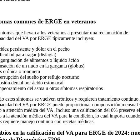
tomas comunes de ERGE en veteranos
íntomas que llevan a los veteranos a presentar una reclamación de
pacidad del VA por ERGE típicamente incluyen:
idez persistente y dolor en el pecho
ficultad para tragar (disfagia)
gurgitación de alimentos o líquido ácido
nsación de un nudo en la garganta (globus)
s crónica o ronquera
terrupción del sueño por reflujo nocturno
osión dental por ácido estomacal
peoramiento del asma u otros síntomas respiratorios
o estos síntomas se vuelven crónicos y requieren tratamiento continuo,
pacidad del VA por ERGE puede proporcionar compensación mensual 
o a atención médica del VA. Incluso una calificación del 0% preserva el
o a la atención médica del VA para la condición, lo cual importa cuando
requiere manejo continuo con recetas médicas.
ios en la calificación del VA para ERGE de 2024: nu
go de Diagnóstico 7206