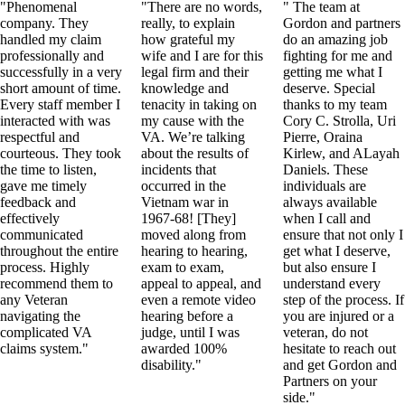
"Phenomenal
"There are no words,
" The team at
company. They
really, to explain
Gordon and partners
handled my claim
how grateful my
do an amazing job
professionally and
wife and I are for this
fighting for me and
successfully in a very
legal firm and their
getting me what I
short amount of time.
knowledge and
deserve. Special
Every staff member I
tenacity in taking on
thanks to my team
interacted with was
my cause with the
Cory C. Strolla, Uri
respectful and
VA. We’re talking
Pierre, Oraina
courteous. They took
about the results of
Kirlew, and ALayah
the time to listen,
incidents that
Daniels. These
gave me timely
occurred in the
individuals are
feedback and
Vietnam war in
always available
effectively
1967-68! [They]
when I call and
communicated
moved along from
ensure that not only I
throughout the entire
hearing to hearing,
get what I deserve,
process. Highly
exam to exam,
but also ensure I
recommend them to
appeal to appeal, and
understand every
any Veteran
even a remote video
step of the process. If
navigating the
hearing before a
you are injured or a
complicated VA
judge, until I was
veteran, do not
claims system."
awarded 100%
hesitate to reach out
disability."
and get Gordon and
Partners on your
side."