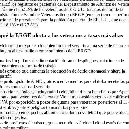
nalizó los registros de pacientes del Departamento de Asuntos de Veter
tró que el 25.52% de los veteranos de EE. UU. tratados dentro de la
istración de Salud de Veteranos tienen ERGE (en el extremo superior 
aciones de prevalencia para la población general de EE. UU., que oscil
 el 18.1% y el 27.8%).
qué la ERGE afecta a los veteranos a tasas más altas
rvicio militar expone a los miembros del servicio a una serie de factores
ibuyen al desarrollo o empeoramiento de la ERGE:
rarios irregulares de alimentación durante despliegues, rotaciones de
trenamiento y turnos de trabajo
trés crónico que aumenta la producción de ácido estomacal y altera la
gestión
o prolongado de AINE y otros medicamentos para el dolor recetados p
siones conectadas al servicio
posiciones tóxicas, incluyendo la elegibilidad para beneficios por Agen
ranja para veteranos de la era de Vietnam, consideraciones de calificac
l VA por exposición a pozos de quema para veteranos posteriores al 11
ptiembre, y otros peligros transmitidos por el aire
auma físico en el pecho, abdomen o columna vertebral que puede afecta
nción digestiva
o de productos de tabaco, que a menudo está vinculado al estrés de co
la cultura militar