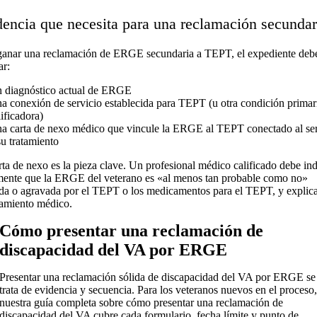
dencia que necesita para una reclamación secundar
ganar una reclamación de ERGE secundaria a TEPT, el expediente deb
ar:
 diagnóstico actual de ERGE
a conexión de servicio establecida para TEPT (u otra condición primar
lificadora)
a carta de nexo médico que vincule la ERGE al TEPT conectado al ser
su tratamiento
rta de nexo es la pieza clave. Un profesional médico calificado debe ind
mente que la ERGE del veterano es «al menos tan probable como no»
da o agravada por el TEPT o los medicamentos para el TEPT, y explica
amiento médico.
Cómo presentar una reclamación de
discapacidad del VA por ERGE
Presentar una reclamación sólida de discapacidad del VA por ERGE se
trata de evidencia y secuencia. Para los veteranos nuevos en el proceso
nuestra guía completa sobre cómo presentar una reclamación de
discapacidad del VA cubre cada formulario, fecha límite y punto de