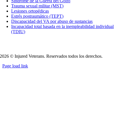
Síndrome de la Guerra del Golfo
Trauma sexual militar (MST)
Lesiones ortopédicas
Estrés postraumático (TEPT)
Discapacidad del VA por abuso de sustancias
Incapacidad total basada en la inempleabilidad individual
(TDIU)
2026 © Injured Veterans. Reservados todos los derechos.
Page load link
Go
to
Top