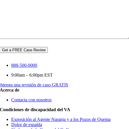
Get a FREE Case Review
888-500-0000
9:00am – 6:00pm EST
btenga una revisión de caso GRATIS
Acerca de
Contacta con nosotros
Condiciones de discapacidad del VA
Exposición al Agente Naranja y a los Pozos de Quema
Dolor de espalda