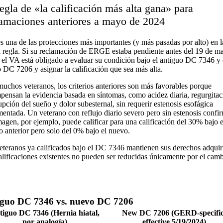
egla de «la calificación más alta gana» para
lamaciones anteriores a mayo de 2024
es una de las protecciones más importantes (y más pasadas por alto) en l
 regla. Si su reclamación de ERGE estaba pendiente antes del 19 de m
 el VA está obligado a evaluar su condición bajo el antiguo DC 7346 y 
 DC 7206 y asignar la calificación que sea más alta.
muchos veteranos, los criterios anteriores son más favorables porque
pensan la evidencia basada en síntomas, como acidez diaria, regurgitac
upción del sueño y dolor subesternal, sin requerir estenosis esofágica
entada. Un veterano con reflujo diario severo pero sin estenosis confi
magen, por ejemplo, puede calificar para una calificación del 30% bajo e
o anterior pero solo del 0% bajo el nuevo.
eteranos ya calificados bajo el DC 7346 mantienen sus derechos adquir
alificaciones existentes no pueden ser reducidas únicamente por el cam
guo DC 7346 vs. nuevo DC 7206
tiguo DC 7346 (Hernia hiatal,
New DC 7206 (GERD-specific
por analogía)
effective 5/19/2024)