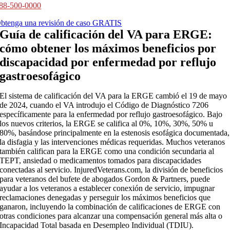
88-500-0000
btenga una revisión de caso GRATIS
Guía de calificación del VA para ERGE:
cómo obtener los máximos beneficios por
discapacidad por enfermedad por reflujo
gastroesofágico
El sistema de calificación del VA para la ERGE cambió el 19 de mayo
de 2024, cuando el VA introdujo el Código de Diagnóstico 7206
específicamente para la enfermedad por reflujo gastroesofágico. Bajo
los nuevos criterios, la ERGE se califica al 0%, 10%, 30%, 50% u
80%, basándose principalmente en la estenosis esofágica documentada,
la disfagia y las intervenciones médicas requeridas. Muchos veteranos
también califican para la ERGE como una condición secundaria al
TEPT, ansiedad o medicamentos tomados para discapacidades
conectadas al servicio. InjuredVeterans.com, la división de beneficios
para veteranos del bufete de abogados Gordon & Partners, puede
ayudar a los veteranos a establecer conexión de servicio, impugnar
reclamaciones denegadas y perseguir los máximos beneficios que
ganaron, incluyendo la combinación de calificaciones de ERGE con
otras condiciones para alcanzar una compensación general más alta o
Incapacidad Total basada en Desempleo Individual (TDIU).