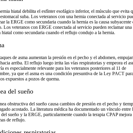
rnia hiatal debilita el esfínter esofágico inferior, el músculo que evita 
 estomacal suba. Los veteranos con una hernia conectada al servicio p
mar la ERGE como secundaria cuando la hernia es la causa subyacente 
jo. Los veteranos con ERGE conectada al servicio pueden reclamar una
a hiatal como secundaria cuando el reflujo condujo a la hernia.
ma
taques de asma aumentan la presión en el pecho y el abdomen, empujan
hacia arriba. El reflujo luego irrita las vías respiratorias y empeora el a
ía es especialmente relevante para los veteranos posteriores al 11 de
embre, ya que el asma es una condición presuntiva de la Ley PACT par
los expuestos a pozos de quema.
ea del sueño
nea obstructiva del sueño causa cambios de presión en el pecho y tiem
ngado acostado. La literatura médica ha documentado un vínculo entre 
 del sueño y la ERGE, particularmente cuando la terapia CPAP mejora 
as de reflujo.
iciones respiratorias