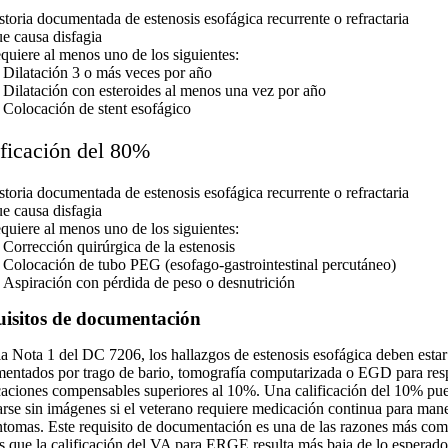
storia documentada de estenosis esofágica recurrente o refractaria
e causa disfagia
quiere al menos uno de los siguientes:
Dilatación 3 o más veces por año
Dilatación con esteroides al menos una vez por año
Colocación de stent esofágico
ificación del 80%
storia documentada de estenosis esofágica recurrente o refractaria
e causa disfagia
quiere al menos uno de los siguientes:
Corrección quirúrgica de la estenosis
Colocación de tubo PEG (esofago-gastrointestinal percutáneo)
Aspiración con pérdida de peso o desnutrición
isitos de documentación
la Nota 1 del DC 7206, los hallazgos de estenosis esofágica deben estar
entados por trago de bario, tomografía computarizada o EGD para res
icaciones compensables superiores al 10%. Una calificación del 10% pu
arse sin imágenes si el veterano requiere medicación continua para mane
íntomas. Este requisito de documentación es una de las razones más co
as que la calificación del VA para ERGE resulta más baja de lo esperado