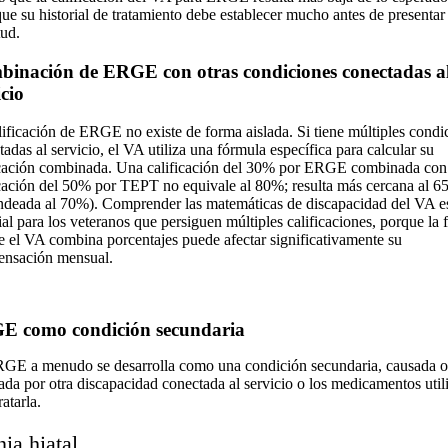
que su historial de tratamiento debe establecer mucho antes de presentar 
tud.
inación de ERGE con otras condiciones conectadas a
icio
lificación de ERGE no existe de forma aislada. Si tiene múltiples condi
adas al servicio, el VA utiliza una fórmula específica para calcular su
icación combinada. Una calificación del 30% por ERGE combinada con
icación del 50% por TEPT no equivale al 80%; resulta más cercana al 
ndeada al 70%). Comprender las matemáticas de discapacidad del VA e
ial para los veteranos que persiguen múltiples calificaciones, porque la
e el VA combina porcentajes puede afectar significativamente su
nsación mensual.
E como condición secundaria
GE a menudo se desarrolla como una condición secundaria, causada o
ada por otra discapacidad conectada al servicio o los medicamentos util
ratarla.
ia hiatal