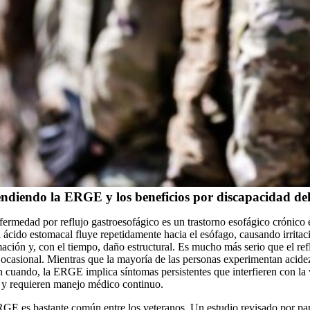
ndiendo la ERGE y los beneficios por discapacidad de
fermedad por reflujo gastroesofágico es un trastorno esofágico crónico 
l ácido estomacal fluye repetidamente hacia el esófago, causando irritac
mación y, con el tiempo, daño estructural. Es mucho más serio que el ref
 ocasional. Mientras que la mayoría de las personas experimentan acide
n cuando, la ERGE implica síntomas persistentes que interfieren con la 
a y requieren manejo médico continuo.
GE es bastante común entre los veteranos. Un estudio revisado por pa