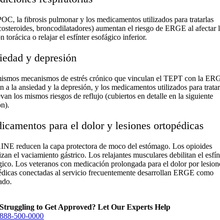
OC, la fibrosis pulmonar y los medicamentos utilizados para tratarlas
icosteroides, broncodilatadores) aumentan el riesgo de ERGE al afectar 
n torácica o relajar el esfínter esofágico inferior.
iedad y depresión
ismos mecanismos de estrés crónico que vinculan el TEPT con la ER
n a la ansiedad y la depresión, y los medicamentos utilizados para tratar
van los mismos riesgos de reflujo (cubiertos en detalle en la siguiente
ón).
camentos para el dolor y lesiones ortopédicas
INE reducen la capa protectora de moco del estómago. Los opioides
izan el vaciamiento gástrico. Los relajantes musculares debilitan el esfín
gico. Los veteranos con medicación prolongada para el dolor por lesion
édicas conectadas al servicio frecuentemente desarrollan ERGE como
ado.
Struggling to Get Approved? Let Our Experts Help
888-500-0000