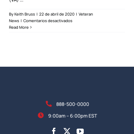
By
Keith Bruss
|
22 de abril de 2020
|
Veteran
en
News
|
Comentarios desactivados
Veterans
Read More
in
Nursing
Homes
–
COVID-
19
their
Deadliest
Enemy
888-500-0000
9:00am – 6:00pm EST