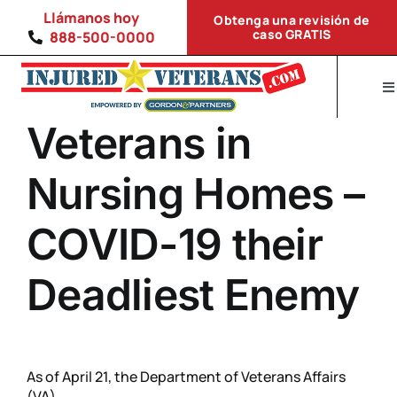
Skip
Llámanos hoy
Obtenga una revisión de
to
caso GRATIS
888-500-0000
content
To
Na
Veterans in
Inicio
Condiciones de discapacidad
Nursing Homes –
Calculadora de compensación del VA
COVID-19 their
EN
Deadliest Enemy
As of April 21, the Department of Veterans Affairs
(VA) ...