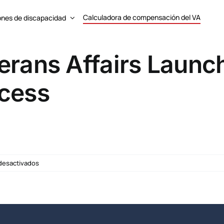
Calculadora de compensación del VA
ones de discapacidad
erans Affairs Launch
ocess
en
desactivados
Department
of
Veterans
Affairs
Launches