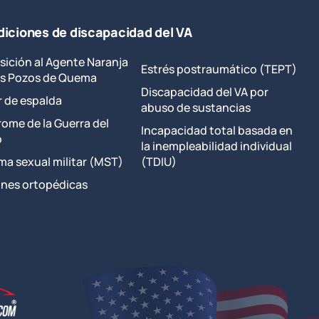
iciones de discapacidad del VA
sición al Agente Naranja
Estrés postraumático (TEPT)
los Pozos de Quema
Discapacidad del VA por
r de espalda
abuso de sustancias
rome de la Guerra del
Incapacidad total basada en
o
la inempleabilidad individual
ma sexual militar (MST)
(TDIU)
ones ortopédicas