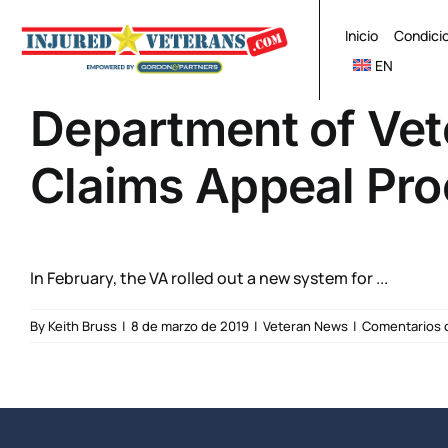
Skip
to
Inicio
Condici
content
EN
Department of Vet
Claims Appeal Pr
In February, the VA rolled out a new system for ...
By
Keith Bruss
|
8 de marzo de 2019
|
Veteran News
|
Comentarios 