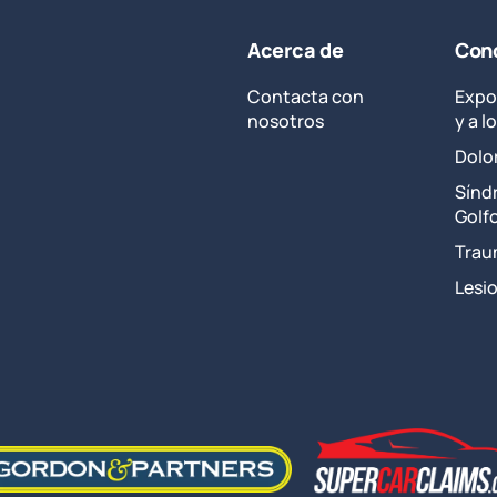
New
Disability
Acerca de
Cond
Claims
Appeal
Contacta con
Expo
Process
nosotros
y a 
Dolo
Sínd
Golf
Trau
Lesi